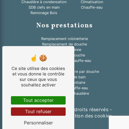
Chaudière à condensation
Climatisation
SDB clefs en main
Chauffe-eau
Ramonage Bois
Nos prestations
Remplacement robinetterie
Remplacement de douche
Douche à l'italienne
Pose cabine de douche
Remplacement de chauffe-eau
Plombier
Ce site utilise des cookies
Remplacement de baignoire par douche
et vous donne le contrôle
Rénovation salle de bain
sur ceux que vous
Remplacement sanitaire
souhaitez activer
Réparation de chauffe-eau
Remplacement de chaudière
Tout accepter
©
Vistalid
- 2026 - Tous droits réservés -
Tout refuser
Mentions légales
-
Gestion des cookies
Personnaliser