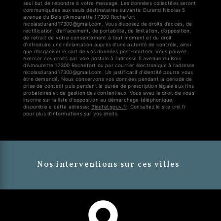
seul but de répondre à votre message. Les données collectées seront
communiquées aux seuls destinataires suivants: Durand Nicolas 5
avenue du Bois d'Amourette 17300 Rochefort
nicolasdurand17300@gmail.com. Vous disposez de droits d’accès, de
rectification, d’effacement, de portabilité, de limitation, d’opposition,
de retrait de votre consentement à tout moment et du droit
d’introduire une réclamation auprès d’une autorité de contrôle, ainsi
que d’organiser le sort de vos données post-mortem. Vous pouvez
exercer ces droits par voie postale à l'adresse 5 avenue du Bois
d'Amourette 17300 Rochefort ou par courrier électronique à l'adresse
nicolasdurand17300@gmail.com. Un justificatif d'identité pourra vous
être demandé. Nous conservons vos données pendant la période de
prise de contact puis pendant la durée de prescription légale aux fins
probatoires et de gestion des contentieux. Vous avez le droit de vous
inscrire sur la liste d'opposition au démarchage téléphonique,
disponible à cette adresse:
Bloctel.gouv.fr
. Consultez le site cnil.fr
pour plus d’informations sur vos droits.
Nos interventions sur ces villes