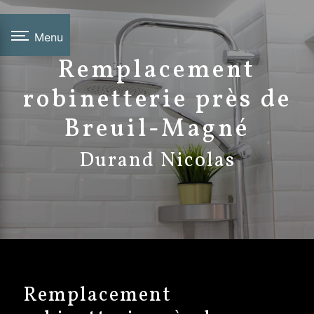
Panneau de gestion des cookies
Menu
Remplacement
robinetterie près de
Breuil-Magné
Durand Nicolas
Remplacement