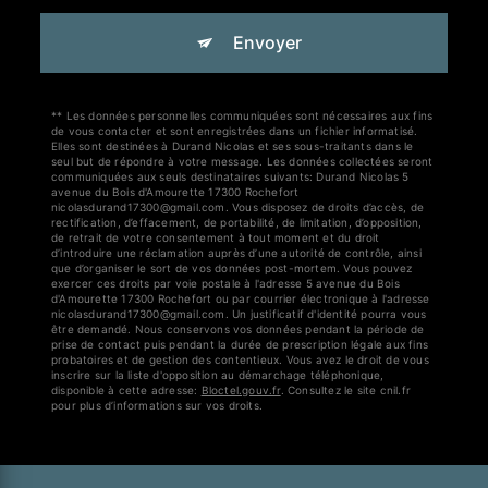
Envoyer
** Les données personnelles communiquées sont nécessaires aux fins
de vous contacter et sont enregistrées dans un fichier informatisé.
Elles sont destinées à Durand Nicolas et ses sous-traitants dans le
seul but de répondre à votre message. Les données collectées seront
communiquées aux seuls destinataires suivants: Durand Nicolas 5
avenue du Bois d'Amourette 17300 Rochefort
nicolasdurand17300@gmail.com. Vous disposez de droits d’accès, de
rectification, d’effacement, de portabilité, de limitation, d’opposition,
de retrait de votre consentement à tout moment et du droit
d’introduire une réclamation auprès d’une autorité de contrôle, ainsi
que d’organiser le sort de vos données post-mortem. Vous pouvez
exercer ces droits par voie postale à l'adresse 5 avenue du Bois
d'Amourette 17300 Rochefort ou par courrier électronique à l'adresse
nicolasdurand17300@gmail.com. Un justificatif d'identité pourra vous
être demandé. Nous conservons vos données pendant la période de
prise de contact puis pendant la durée de prescription légale aux fins
probatoires et de gestion des contentieux. Vous avez le droit de vous
inscrire sur la liste d'opposition au démarchage téléphonique,
disponible à cette adresse:
Bloctel.gouv.fr
. Consultez le site cnil.fr
pour plus d’informations sur vos droits.