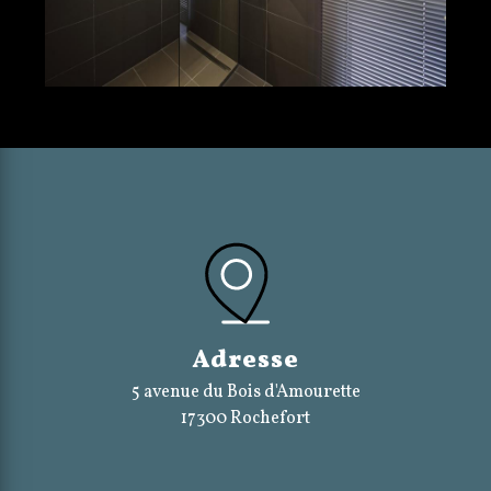
Adresse
5 avenue du Bois d'Amourette
17300 Rochefort