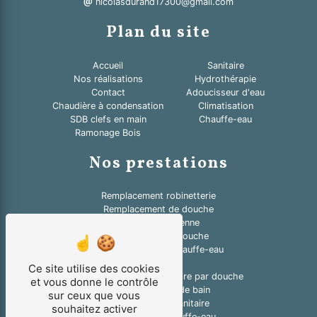
nicolasdurand17300@gmail.com
Plan du site
Accueil
Sanitaire
Nos réalisations
Hydrothérapie
Contact
Adoucisseur d'eau
Chaudière à condensation
Climatisation
SDB clefs en main
Chauffe-eau
Ramonage Bois
Nos prestations
Remplacement robinetterie
Remplacement de douche
Douche à l'italienne
Pose cabine de douche
Remplacement de chauffe-eau
Plombier
Ce site utilise des cookies
Remplacement de baignoire par douche
et vous donne le contrôle
Rénovation salle de bain
sur ceux que vous
Remplacement sanitaire
souhaitez activer
Réparation de chauffe-eau